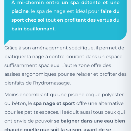
À mi-chemin entre un spa détente et une
piscine
, le spa de nage est idéal pour
faire du
sport chez soi tout en profitant des vertus du
bain bouillonnant
.
Grâce à son aménagement spécifique, il permet de
pratiquer la nage à contre-courant dans un espace
suffisamment spacieux. L’autre zone offre des
assises ergonomiques pour se relaxer et profiter des
bienfaits de l’hydromassage.
Moins encombrant qu’une piscine coque polyester
ou béton, le
spa nage et sport
offre une alternative
pour les petits espaces. Il séduit aussi tous ceux qui
ont envie de pouvoir
se baigner dans une eau bien
chaude quelle que soit la saison, avant de se