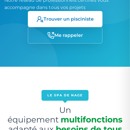
Notre réseau de professionnels certifiés vous
accompagne dans tous vos projets
Trouver un pisciniste
Me rappeler
LE SPA DE NAGE
Un
équipement
multifonctions
adapté aux
besoins de tous