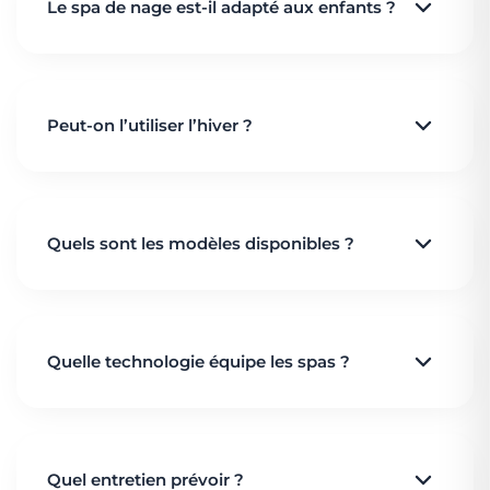
renforcement musculaire.
Le spa de nage est-il adapté aux enfants ?
Oui. Son
flux réglable
permet d’apprendre à nager
en confiance dans une eau agréablement chauffée.
Peut-on l’utiliser l’hiver ?
Oui. L’
eau chauffée
et la
structure isolée
permettent une utilisation toute l’année, même en
extérieur.
Quels sont les modèles disponibles ?
Trois modèles exclusifs Daniel Moquet :
Nagea
Quelle technologie équipe les spas ?
Aqualya
Rivea
Les spas de nage Daniel Moquet intègrent :
Gestion
Balboa
Quel entretien prévoir ?