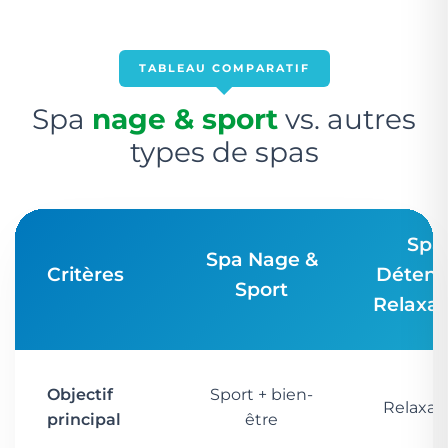
TABLEAU COMPARATIF
Spa
nage & sport
vs. autres
types de spas
Spa
Spa Nage &
Critères
Détent
Sport
Relaxat
Objectif
Sport + bien-
Relaxat
principal
être