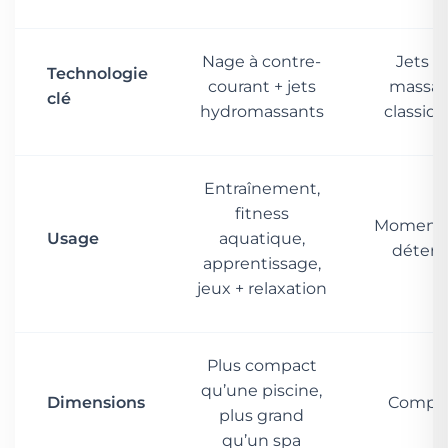
Nage à contre-
Jets d
Technologie
courant + jets
massa
clé
hydromassants
classiq
Entraînement,
fitness
Moments
Usage
aquatique,
déten
apprentissage,
jeux + relaxation
Plus compact
qu’une piscine,
Dimensions
Compa
plus grand
qu’un spa