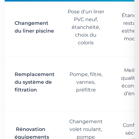
Pose d’un liner
Étanch
PVC neuf,
Changement
restau
étanchéité,
du liner piscine
esthét
choix du
mode
coloris
Meill
Remplacement
Pompe, filtre,
qualité
du système de
vannes,
écono
filtration
préfiltre
d’éne
Changement
Confor
Rénovation
volet roulant,
sécur
équipements
pompe