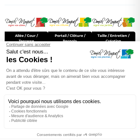
Allée / Cour /
Portail / Clôture /
Taille / Entretien /
Terrasse
Pergola
Création
Tout savoir pour
DEVENIR FRANCHISÉ
Rejoignez Daniel Moquet
LE RÉSEAU RECRUTE
Pour découvrir la
MARQUE DANIEL MOQUET