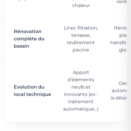
renfo
chaleur
Liner, filtration,
Rénova
Rénovation
terrasse,
pisc
complète du
revêtement
transfor
bassin
piscine
glob
Apport
d’éléments
Gest
Evolution du
neufs et
autono
local technique
innovants (ex :
la désin
traitement
automatique…)