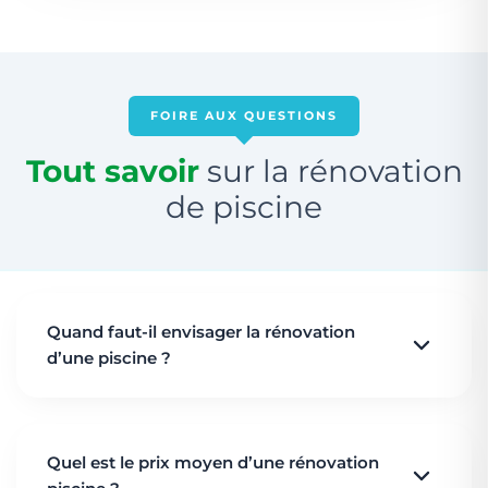
FOIRE AUX QUESTIONS
Tout savoir
sur la rénovation
de piscine
Quand faut-il envisager la rénovation
d’une piscine ?
Lorsque l’état de la piscine se dégrade (fuites, liner
abîmé, coque fissurée, ou qualité eau instable), il est
Quel est le prix moyen d’une rénovation
temps de renover piscine. En général, une