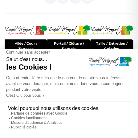
Allée / Cour /
Portail / Clôture /
Taille / Entretien /
Terrasse
Pergola
Création
Tout savoir pour
DEVENIR FRANCHISÉ
Rejoignez Daniel Moquet
LE RÉSEAU RECRUTE
Pour découvrir la
MARQUE DANIEL MOQUET